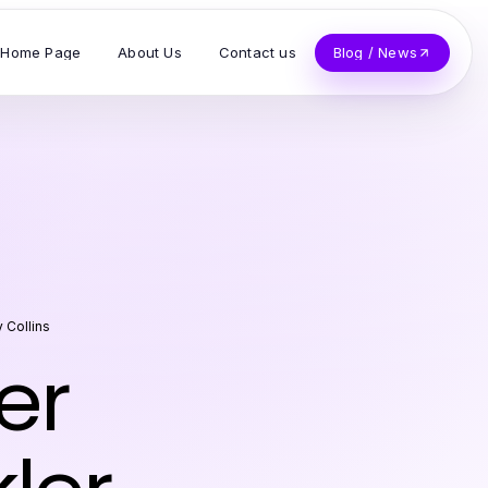
Home Page
About Us
Contact us
Blog / News
 Collins
er