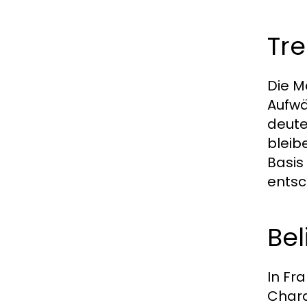
Tr
Die M
Aufwä
deute
bleib
Basis
entsc
Bel
In Fr
Chara