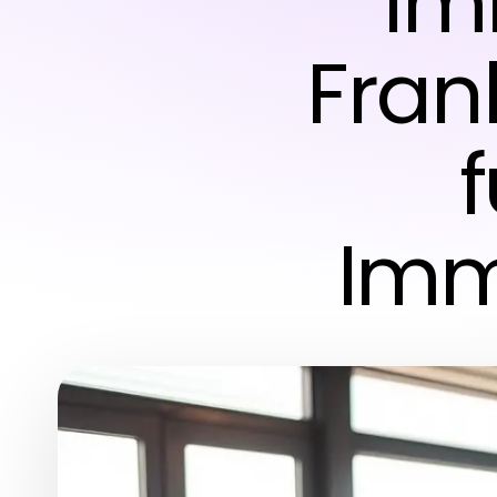
Im
Fran
f
Imm