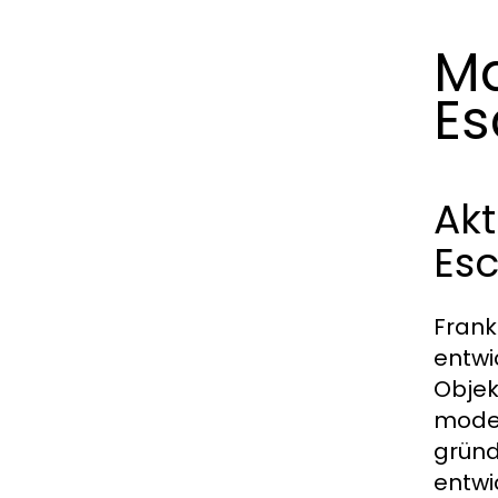
Ma
Es
Akt
Es
Frank
entwi
Objek
moder
gründ
entwi