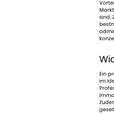
Vorte
Markt
sind.
bestm
admin
konze
Wic
Ein p
im Id
Profe
Immob
Zudem
geset