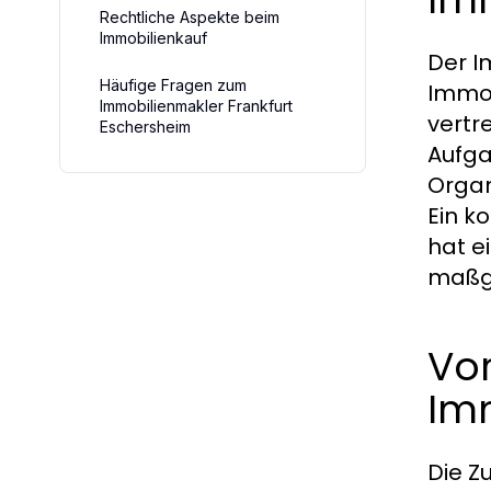
Rechtliche Aspekte beim
Immobilienkauf
Der I
Häufige Fragen zum
Immob
Immobilienmakler Frankfurt
vertr
Eschersheim
Aufga
Organ
Ein k
hat e
maßge
Vo
Im
Die 