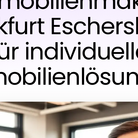
mobilienmak
kfurt Escher
ür individuel
obilienlösu