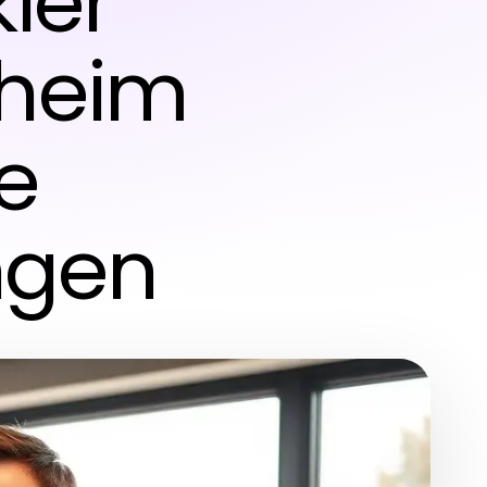
ler
sheim
le
ngen