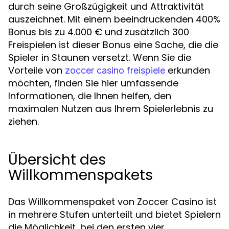
durch seine Großzügigkeit und Attraktivität
auszeichnet. Mit einem beeindruckenden 400%
Bonus bis zu 4.000 € und zusätzlich 300
Freispielen ist dieser Bonus eine Sache, die die
Spieler in Staunen versetzt. Wenn Sie die
Vorteile von
erkunden
zoccer casino freispiele
möchten, finden Sie hier umfassende
Informationen, die Ihnen helfen, den
maximalen Nutzen aus Ihrem Spielerlebnis zu
ziehen.
Übersicht des
Willkommenspakets
Das Willkommenspaket von Zoccer Casino ist
in mehrere Stufen unterteilt und bietet Spielern
die Möglichkeit, bei den ersten vier