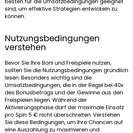
besten für die Umsatzbedingungen geeignet
sind, um effektive Strategien entwickeln zu
können.
Nutzungsbedingungen
verstehen
Bevor Sie Ihre Boni und Freispiele nutzen,
sollten Sie die Nutzungsbedingungen gründlich
lesen. Besonders wichtig sind die
Umsatzbedingungen, die in der Regel bei 40x
des Bonusbetrags und der Gewinne aus den
Freispielen liegen. Während der
Aktivierungsphase darf der maximale Einsatz
pro Spin 5 € nicht überschreiten. Verstehen
Sie diese Bedingungen, um Ihre Chancen auf
eine Auszahlung zu maximieren und