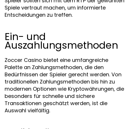
Spieler sollten sich mit dem RTP der gewählten
Spiele vertraut machen, um informierte
Entscheidungen zu treffen.
Ein- und
Auszahlungsmethoden
Zoccer Casino bietet eine umfangreiche
Palette an Zahlungsmethoden, die den
Bedürfnissen der Spieler gerecht werden. Von
traditionellen Zahlungsmethoden bis hin zu
modernen Optionen wie Kryptowährungen, die
besonders für schnelle und sichere
Transaktionen geschätzt werden, ist die
Auswahl vielfältig.