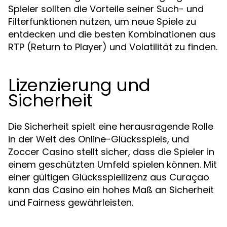
Spieler sollten die Vorteile seiner Such- und
Filterfunktionen nutzen, um neue Spiele zu
entdecken und die besten Kombinationen aus
RTP (Return to Player) und Volatilität zu finden.
Lizenzierung und
Sicherheit
Die Sicherheit spielt eine herausragende Rolle
in der Welt des Online-Glücksspiels, und
Zoccer Casino stellt sicher, dass die Spieler in
einem geschützten Umfeld spielen können. Mit
einer gültigen Glücksspiellizenz aus Curaçao
kann das Casino ein hohes Maß an Sicherheit
und Fairness gewährleisten.