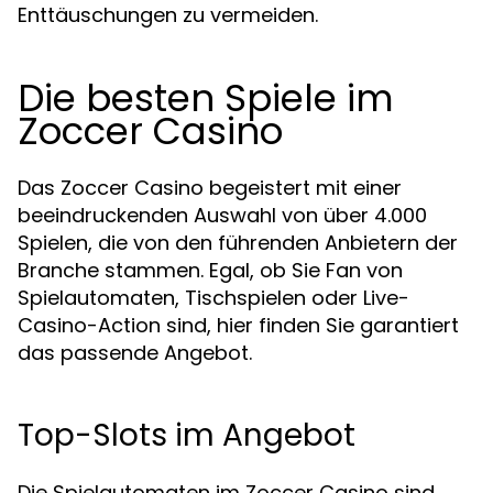
Enttäuschungen zu vermeiden.
Die besten Spiele im
Zoccer Casino
Das Zoccer Casino begeistert mit einer
beeindruckenden Auswahl von über 4.000
Spielen, die von den führenden Anbietern der
Branche stammen. Egal, ob Sie Fan von
Spielautomaten, Tischspielen oder Live-
Casino-Action sind, hier finden Sie garantiert
das passende Angebot.
Top-Slots im Angebot
Die Spielautomaten im Zoccer Casino sind