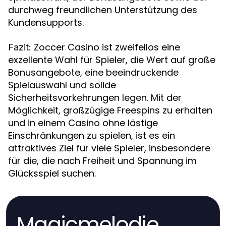
durchweg freundlichen Unterstützung des
Kundensupports.
Zoccer Casino ist zweifellos eine
Fazit:
exzellente Wahl für Spieler, die Wert auf große
Bonusangebote, eine beeindruckende
Spielauswahl und solide
Sicherheitsvorkehrungen legen. Mit der
Möglichkeit, großzügige Freespins zu erhalten
und in einem Casino ohne lästige
Einschränkungen zu spielen, ist es ein
attraktives Ziel für viele Spieler, insbesondere
für die, die nach Freiheit und Spannung im
Glücksspiel suchen.
Magicmelodie