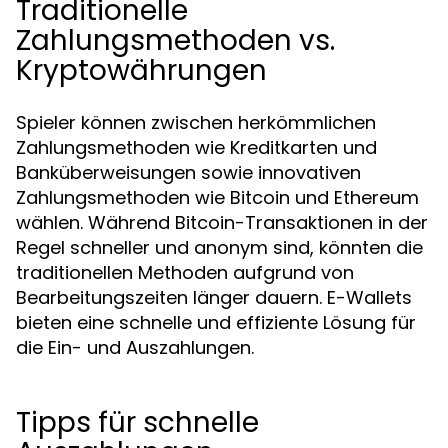
Traditionelle
Zahlungsmethoden vs.
Kryptowährungen
Spieler können zwischen herkömmlichen
Zahlungsmethoden wie Kreditkarten und
Banküberweisungen sowie innovativen
Zahlungsmethoden wie Bitcoin und Ethereum
wählen. Während Bitcoin-Transaktionen in der
Regel schneller und anonym sind, könnten die
traditionellen Methoden aufgrund von
Bearbeitungszeiten länger dauern. E-Wallets
bieten eine schnelle und effiziente Lösung für
die Ein- und Auszahlungen.
Tipps für schnelle