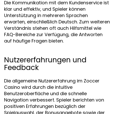
Die Kommunikation mit dem Kundenservice ist
klar und effektiv, und Spieler können
Unterstützung in mehreren Sprachen
erwarten, einschließlich Deutsch. Zum weiteren
Verständnis stehen oft auch Hilfsmittel wie
FAQ-Bereiche zur Verfügung, die Antworten
auf häufige Fragen bieten.
Nutzererfahrungen und
Feedback
Die allgemeine Nutzererfahrung im Zoccer
Casino wird durch die intuitive
Benutzeroberfläche und die schnelle
Navigation verbessert. Spieler berichten von
positiven Erfahrungen bezüglich der
Spielauswahl, der Bonusangebote sowie der