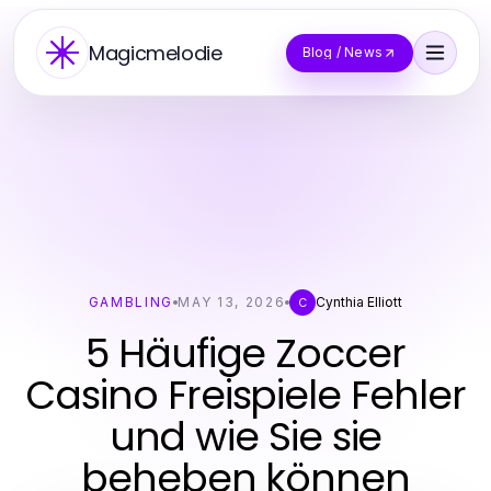
Magicmelodie
Blog / News
GAMBLING
MAY 13, 2026
Cynthia Elliott
C
5 Häufige Zoccer
Casino Freispiele Fehler
und wie Sie sie
beheben können