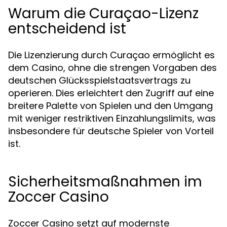
Warum die Curaçao-Lizenz
entscheidend ist
Die Lizenzierung durch Curaçao ermöglicht es
dem Casino, ohne die strengen Vorgaben des
deutschen Glücksspielstaatsvertrags zu
operieren. Dies erleichtert den Zugriff auf eine
breitere Palette von Spielen und den Umgang
mit weniger restriktiven Einzahlungslimits, was
insbesondere für deutsche Spieler von Vorteil
ist.
Sicherheitsmaßnahmen im
Zoccer Casino
Zoccer Casino setzt auf modernste