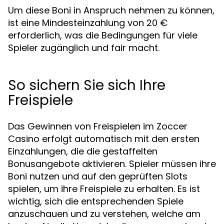
Um diese Boni in Anspruch nehmen zu können,
ist eine Mindesteinzahlung von 20 €
erforderlich, was die Bedingungen für viele
Spieler zugänglich und fair macht.
So sichern Sie sich Ihre
Freispiele
Das Gewinnen von Freispielen im Zoccer
Casino erfolgt automatisch mit den ersten
Einzahlungen, die die gestaffelten
Bonusangebote aktivieren. Spieler müssen ihre
Boni nutzen und auf den geprüften Slots
spielen, um ihre Freispiele zu erhalten. Es ist
wichtig, sich die entsprechenden Spiele
anzuschauen und zu verstehen, welche am