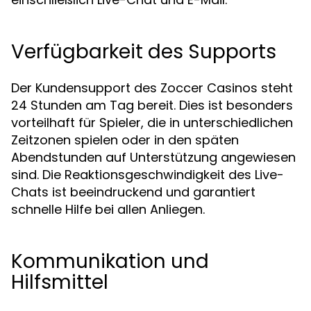
Verfügbarkeit des Supports
Der Kundensupport des Zoccer Casinos steht
24 Stunden am Tag bereit. Dies ist besonders
vorteilhaft für Spieler, die in unterschiedlichen
Zeitzonen spielen oder in den späten
Abendstunden auf Unterstützung angewiesen
sind. Die Reaktionsgeschwindigkeit des Live-
Chats ist beeindruckend und garantiert
schnelle Hilfe bei allen Anliegen.
Kommunikation und
Hilfsmittel