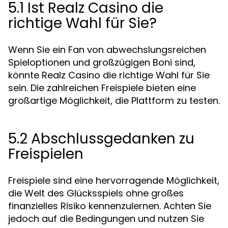
5.1 Ist Realz Casino die
richtige Wahl für Sie?
Wenn Sie ein Fan von abwechslungsreichen
Spieloptionen und großzügigen Boni sind,
könnte Realz Casino die richtige Wahl für Sie
sein. Die zahlreichen Freispiele bieten eine
großartige Möglichkeit, die Plattform zu testen.
5.2 Abschlussgedanken zu
Freispielen
Freispiele sind eine hervorragende Möglichkeit,
die Welt des Glücksspiels ohne großes
finanzielles Risiko kennenzulernen. Achten Sie
jedoch auf die Bedingungen und nutzen Sie