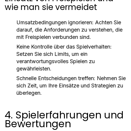
wie man sie vermeidet
Umsatzbedingungen ignorieren:
Achten Sie
darauf, die Anforderungen zu verstehen, die
mit Freispielen verbunden sind.
Keine Kontrolle über das Spielverhalten:
Setzen Sie sich Limits, um ein
verantwortungsvolles Spielen zu
gewährleisten.
Schnelle Entscheidungen treffen:
Nehmen Sie
sich Zeit, um Ihre Einsätze und Strategien zu
überlegen.
4. Spielerfahrungen und
Bewertungen