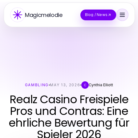
Magicmelodie
Blog / News
GAMBLING
MAY 13, 2026
Cynthia Elliott
C
Realz Casino Freispiele
Pros und Contras: Eine
ehrliche Bewertung für
Spieler 2026