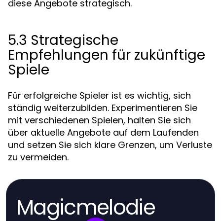
diese Angebote strategisch.
5.3 Strategische
Empfehlungen für zukünftige
Spiele
Für erfolgreiche Spieler ist es wichtig, sich
ständig weiterzubilden. Experimentieren Sie
mit verschiedenen Spielen, halten Sie sich
über aktuelle Angebote auf dem Laufenden
und setzen Sie sich klare Grenzen, um Verluste
zu vermeiden.
Magicmelodie