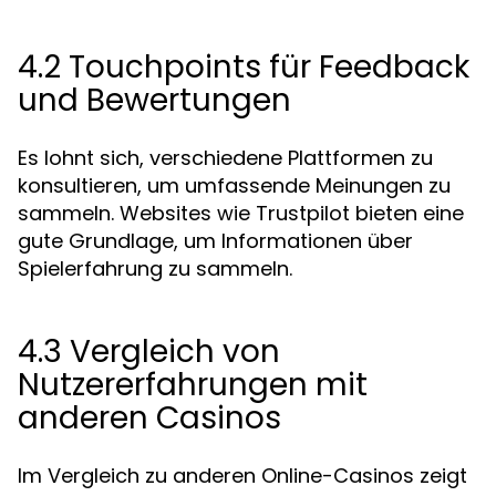
4.2 Touchpoints für Feedback
und Bewertungen
Es lohnt sich, verschiedene Plattformen zu
konsultieren, um umfassende Meinungen zu
sammeln. Websites wie Trustpilot bieten eine
gute Grundlage, um Informationen über
Spielerfahrung zu sammeln.
4.3 Vergleich von
Nutzererfahrungen mit
anderen Casinos
Im Vergleich zu anderen Online-Casinos zeigt