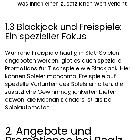
was ihnen einen zusätzlichen Wert verleiht.
1.3 Blackjack und Freispiele:
Ein spezieller Fokus
Während Freispiele häufig in Slot-Spielen
angeboten werden, gibt es auch spezielle
Promotions für Tischspiele wie Blackjack. Hier
können Spieler manchmal Freispiele auf
spezielle Varianten des Spiels erhalten, die
zusätzliche Gewinnmöglichkeiten bieten,
obwohl die Mechanik anders ist als bei
Spielautomaten.
2. Angebote und