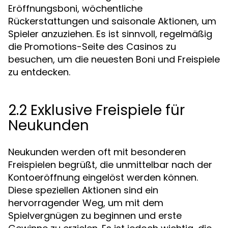
Eröffnungsboni, wöchentliche
Rückerstattungen und saisonale Aktionen, um
Spieler anzuziehen. Es ist sinnvoll, regelmäßig
die Promotions-Seite des Casinos zu
besuchen, um die neuesten Boni und Freispiele
zu entdecken.
2.2 Exklusive Freispiele für
Neukunden
Neukunden werden oft mit besonderen
Freispielen begrüßt, die unmittelbar nach der
Kontoeröffnung eingelöst werden können.
Diese speziellen Aktionen sind ein
hervorragender Weg, um mit dem
Spielvergnügen zu beginnen und erste